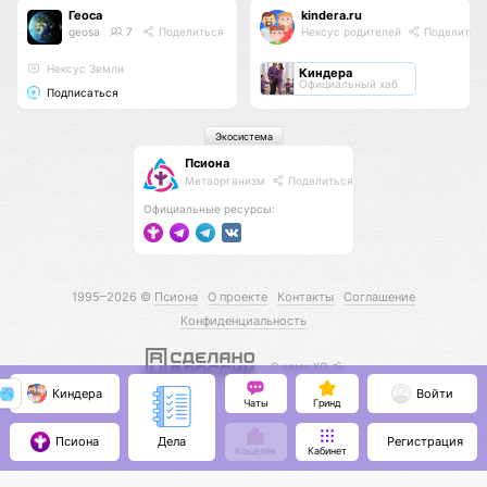
Геоса
kindera.ru
geosa
7
Поделиться
Нексус родителей
Поделитьс
Нексус Земли
Киндера
Официальный хаб
Подписаться
Экосистема
Псиона
Метаорганизм
Поделиться
Официальные ресурсы:
1995–2026 ©
Псиона
О проекте
Контакты
Соглашение
Конфиденциальность
С нами КО 🕉️
Киндера
Войти
Чаты
Гринд
Псиона
Регистрация
Дела
Кошелёк
Кабинет