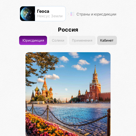
Геоса
Страны и юрисдикции
Нексус Земли
Россия
Юрисдикция
Солики
Применения
Кабинет