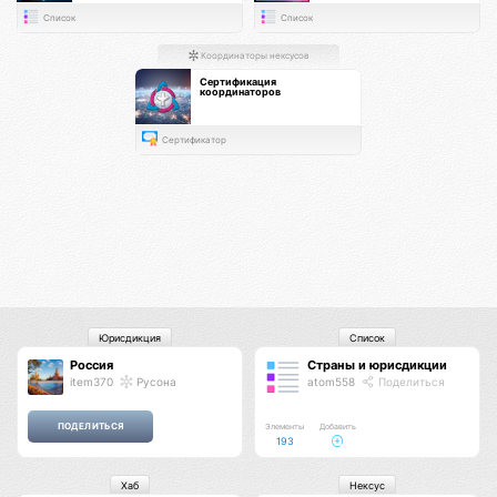
Список
Список
Координаторы нексусов
Сертификация
координаторов
Сертификатор
Юрисдикция
Список
Россия
Страны и юрисдикции
item370
Русона
atom558
Поделиться
Элементы
Добавить
193
Хаб
Нексус