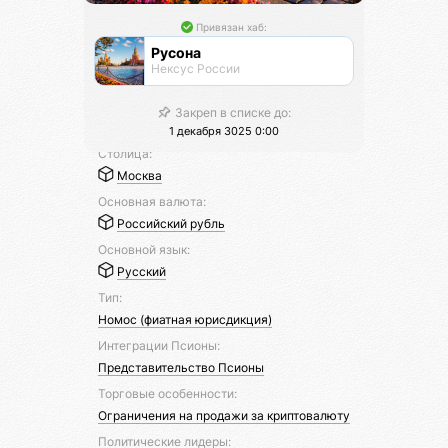
Привязан хаб:
Русона
Нексус России
Закреп в списке до:
1 декабря 3025 0:00
Столица:
Москва
Основная валюта:
Российский рубль
Основной язык:
Русский
Тип:
Номос (фиатная юрисдикция)
Интеграции Псионы:
Представительство Псионы
Торговые особенности:
Ограничения на продажи за криптовалюту
Политические лидеры: