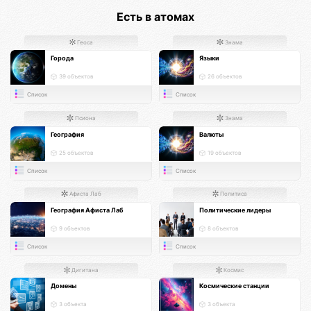
Есть в атомах
Геоса
Знама
Города
Языки
39 объектов
26 объектов
Список
Список
Псиона
Знама
География
Валюты
25 объектов
19 объектов
Список
Список
Афиста Лаб
Политиса
География Афиста Лаб
Политические лидеры
9 объектов
8 объектов
Список
Список
Дигитана
Космис
Домены
Космические станции
3 объекта
3 объекта