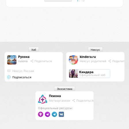
1
/ 15
Хаб
Нексус
Русона
kindera.ru
rusona
Поделиться
Нексус родителей
Поделитьс
Нексус России
Киндера
Официальный хаб
Подписаться
Экосистема
Псиона
Метаорганизм
Поделиться
Официальные ресурсы: