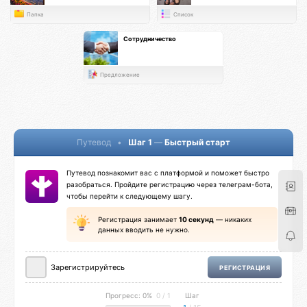
Папка
Список
Сотрудничество
Предложение
Путевод
•
Шаг 1
—
Быстрый старт
Путевод познакомит вас с платформой и поможет быстро
разобраться. Пройдите регистрацию через телеграм-бота,
чтобы перейти к следующему шагу.
Регистрация занимает
10 секунд
— никаких
данных вводить не нужно.
Зарегистрируйтесь
РЕГИСТРАЦИЯ
Прогресс: 0%
0 / 1
Шаг