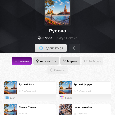
Русона
rusona
Нексус России
Подписаться
Главная
Активности
Маркет
Альбомы
Солики
Русский блог
Русский форум
0 публикаций
0 обсуждений
Блог
Форум
Псиона Россия
Наши партнёры
1 атом
2 объекта