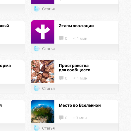
Статья
вный
Этапы эволюции
0
< 1 мин.
Статья
форма
Пространства
для сообществ
0
< 1 мин.
Статья
я
Место во Вселенной
0
~3 мин.
Статья