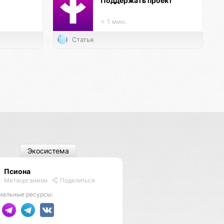
Поддержать проект
< 1 мин.
Статья
Экосистема
Псиона
Метаорганизм
Поделиться
иальные ресурсы: