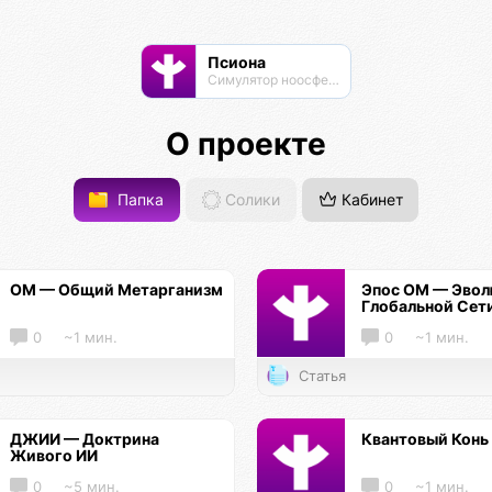
Псиона
Cимулятор ноосферы
О проекте
Папка
Солики
Кабинет
ОМ — Общий Метарганизм
Эпос ОМ — Эво
Глобальной Сет
0
~1 мин.
0
~1 мин.
Статья
ДЖИИ — Доктрина
Квантовый Конь
Живого ИИ
0
~5 мин.
0
~1 мин.