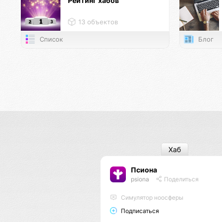
Рейтинг хабов
13 объектов
Список
Блог
Хаб
Псиона
psiona
Поделиться
Cимулятор ноосферы
Подписаться