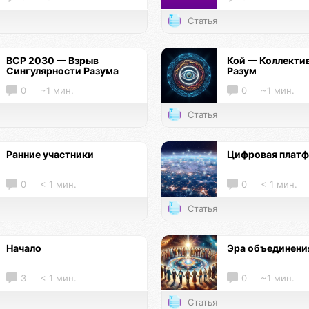
Статья
ВСР 2030 — Взрыв
Кой — Коллекти
Сингулярности Разума
Разум
0
~1 мин.
0
~1 мин.
Статья
Ранние участники
Цифровая плат
0
< 1 мин.
0
< 1 мин.
Статья
Начало
Эра объединени
3
< 1 мин.
0
~1 мин.
Статья