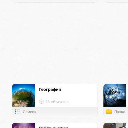
География
25 объектов
Список
Папка