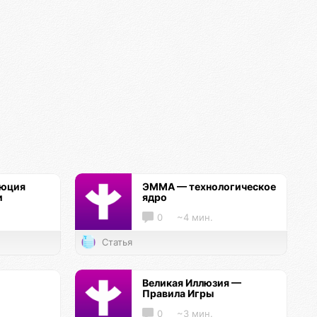
люция
ЭММА — технологическое
и
ядро
0
~4 мин.
Статья
Великая Иллюзия —
Правила Игры
0
~3 мин.