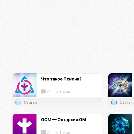
Что такое Псиона?
0
< 1 мин.
Статья
Статья
ООМ — Октархия ОМ
0
< 1 мин.