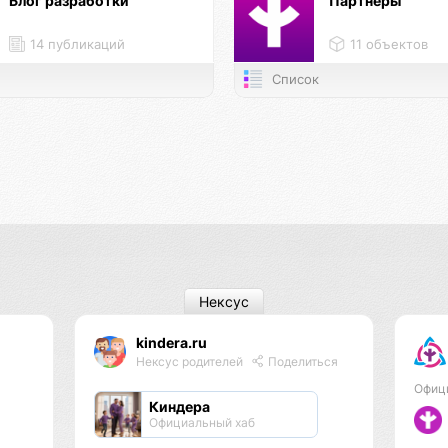
Блог разработки
Партнёры
14 публикаций
11 объектов
Список
Нексус
kindera.ru
Нексус родителей
Поделиться
Офиц
Киндера
Официальный хаб