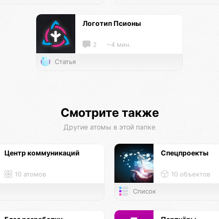
Логотип Псионы
2
~4 мин.
Статья
Смотрите также
Другие атомы в этой папке
Центр коммуникаций
Спецпроекты
10 атомов
10 объектов
Список