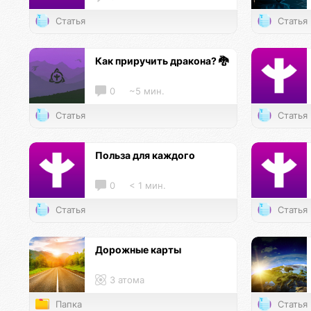
Статья
Статья
Как приручить дракона? 🐉
0
~5 мин.
Статья
Статья
Польза для каждого
0
< 1 мин.
Статья
Статья
Дорожные карты
3 атома
Папка
Статья