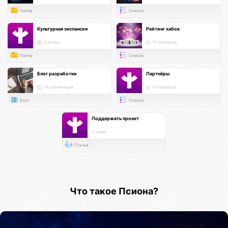
Папка
Список
Культурная экспансия
Рейтинг хабов
3 атома
13 объектов
Папка
Список
Блог разработки
Партнёры
14 публикаций
11 объектов
Блог
Список
Поддержать проект
< 1 мин.
Статья
Что такое Псиона?