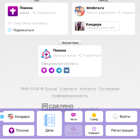
Хаб
Нексус
Псиона
kindera.ru
psiona
Поделиться
Нексус родителей
Поделитьс
Cимулятор ноосферы
Киндера
Официальный хаб
Подписаться
Экосистема
Псиона
Метаорганизм
Поделиться
Официальные ресурсы:
1995–2026 ©
Псиона
О проекте
Контакты
Соглашение
Конфиденциальность
С нами КО 🕉️
Киндера
Войти
Чаты
Гринд
Псиона
Регистрация
Дела
Кошелёк
Кабинет