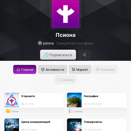
Псиона
psiona
Cимулятор ноосферы
Подписаться
Главная
Активности
Маркет
Альбомы
Солики
О проекте
География
21 атом
25 объектов
Папка
Список
Центр коммуникаций
Спецпроекты
10 атомов
10 объектов