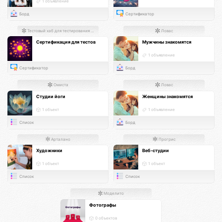
1 объявление
Борд
Сертификатор
Тестовый хаб для тестирования хабов
Ловас
Сертификация для тестов
Мужчины знакомятся
1 объявление
Сертификатор
Борд
Омиста
Ловас
Студии йоги
Женщины знакомятся
1 объект
1 объявление
Список
Борд
Арталано
Прогрис
Художники
Веб-студии
1 объект
1 объект
Список
Список
Моделито
Фотографы
0 объектов