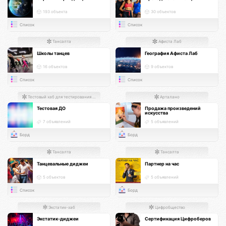
193 объекта
30 объектов
Список
Список
Тансалта
Афиста Лаб
Школы танцев
География Афиста Лаб
16 объектов
9 объектов
Список
Список
Тестовый хаб для тестирования хабов
Арталано
Тестовая ДО
Продажа произведений
искусства
7 объявлений
5 объявлений
Борд
Борд
Тансалта
Тансалта
Танцевальные диджеи
Партнер на час
5 объектов
5 объявлений
Список
Борд
Экстатик-хаб
Цифробщество
Экстатик-диджеи
Сертификация Цифроберов