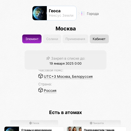
Геоса
Города
Нексус Земли
Москва
Элемент
Солики
Применения
Кабинет
Закреп в списке до:
19 января 3025 0:00
Часовой пояс:
UTC+3 Москва, Белоруссия
Страна:
Россия
Есть в атомах
Геоса
Тансалта
Страны и юрисдикции
Преподаватели танцев