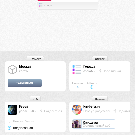
Список
Элемент
Список
Москва
Города
item17
atom559
Поделиться
Элементы
Добавить
39
Хаб
Нексус
Геоса
kindera.ru
geosa
7
Поделиться
Нексус родителей
Поделитьс
Нексус Земли
Киндера
Официальный хаб
Подписаться