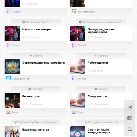
4 объекта
Список
Сертификатор
Московская Афиста
Организаторы танцевальных мероприятий
Наши организаторы
Площадки для танц
мероприятий
2 объекта
2 объекта
Список
Список
Омиста
Работис
Сертификация мастеров йоги
Работодатели
2 объекта
Сертификатор
Список
Наставис
Работис
Репетиторы
Специалисты
2 объявления
2 объявления
Борд
Борд
Деловой Клуб Русской Дружины
Координаторы нексусов
База специалистов
Сертификация
координаторов