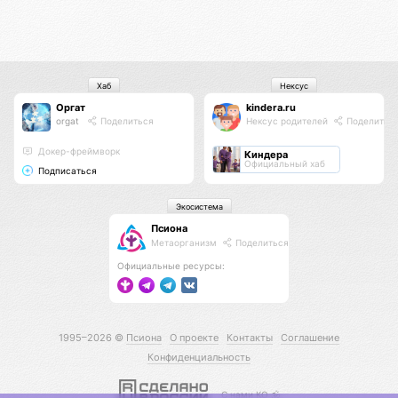
Хаб
Нексус
Оргат
kindera.ru
orgat
Поделиться
Нексус родителей
Поделитьс
Докер-фреймворк
Киндера
Официальный хаб
Подписаться
Экосистема
Псиона
Метаорганизм
Поделиться
Официальные ресурсы:
1995–2026 ©
Псиона
О проекте
Контакты
Соглашение
Конфиденциальность
С нами КО 🕉️