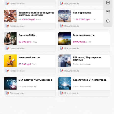
Предложение
Предложение
Закрытое онлайн-сообщество
Своя франшиза
с платным членством
от
300 000 руб.
/ год
от
300 000 руб.
/ год
Предложение
Предложение
Соцсеть ВУЗа
Городской портал
50 000 руб.
/ год
50 000 руб.
/ год
Предложение
Предложение
Новостной портал
БТА-хост / Партнерская
система
50 000 руб.
/ год
По согласованию
Предложение
Предложение
БТА-кластер / Сеть нексусов
Конструктор БТА-кластеров
По согласованию
По согласованию
Предложение
Предложение