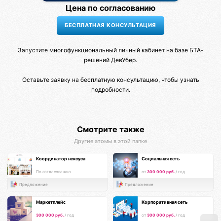
Цена по согласованию
Запустите многофункциональный личный кабинет на базе БТА-
решений ДевУбер.
Оставьте заявку на бесплатную консультацию, чтобы узнать
подробности.
Смотрите также
Другие атомы в этой папке
Координатор нексуса
Социальная сеть
По согласованию
от
300 000 руб.
/ год
Предложение
Предложение
Маркетплейс
Корпоративная сеть
300 000 руб.
/ год
от
300 000 руб.
/ год