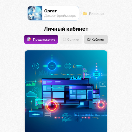
Оргат
Решения
Докер-фреймворк
Личный кабинет
Предложение
Солики
Кабинет