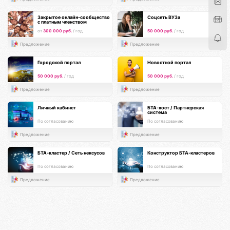
Закрытое онлайн-сообщество
Соцсеть ВУЗа
с платным членством
от
300 000 руб.
/ год
50 000 руб.
/ год
Предложение
Предложение
Городской портал
Новостной портал
50 000 руб.
/ год
50 000 руб.
/ год
Предложение
Предложение
Личный кабинет
БТА-хост / Партнерская
система
По согласованию
По согласованию
Предложение
Предложение
БТА-кластер / Сеть нексусов
Конструктор БТА-кластеров
По согласованию
По согласованию
Предложение
Предложение