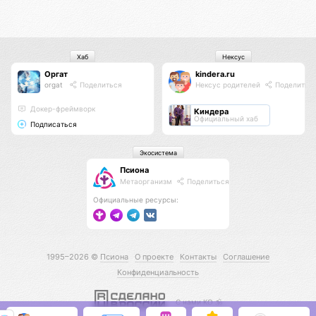
Хаб
Нексус
Оргат
kindera.ru
orgat
Поделиться
Нексус родителей
Поделитьс
Докер-фреймворк
Киндера
Официальный хаб
Подписаться
Экосистема
Псиона
Метаорганизм
Поделиться
Официальные ресурсы:
1995–2026 ©
Псиона
О проекте
Контакты
Соглашение
Конфиденциальность
С нами КО 🕉️