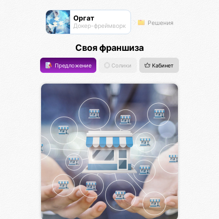
Оргат
Решения
Докер-фреймворк
Своя франшиза
Предложение
Солики
Кабинет