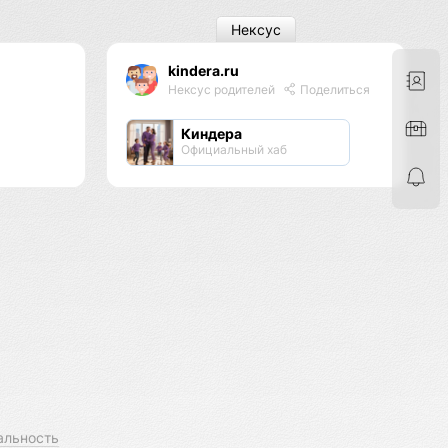
Нексус
kindera.ru
Нексус родителей
Поделиться
Киндера
Официальный хаб
альность