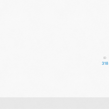
ID
318