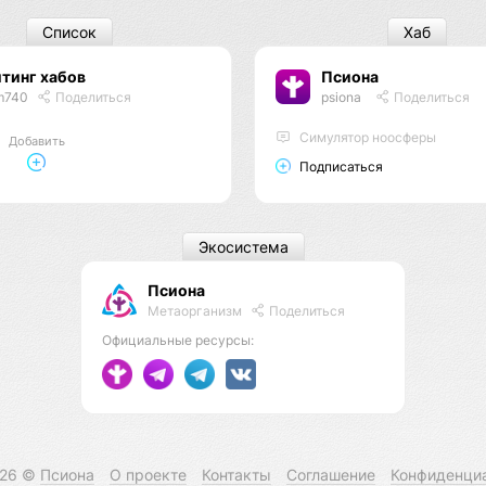
Список
Хаб
тинг хабов
Псиона
m740
Поделиться
psiona
Поделиться
Cимулятор ноосферы
Добавить
Подписаться
Экосистема
Псиона
Метаорганизм
Поделиться
Официальные ресурсы:
026 ©
Псиона
О проекте
Контакты
Соглашение
Конфиденци