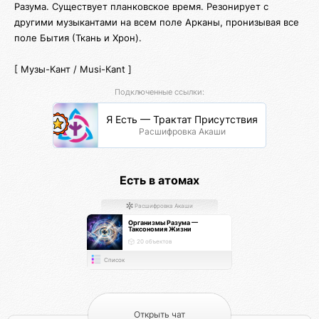
Разума. Существует планковское время. Резонирует с
другими музыкантами на всем поле Арканы, пронизывая все
поле Бытия (Ткань и Хрон).
[ Музы-Кант / Musi-Кant ]
Подключенные ссылки:
Я Есть — Трактат Присутствия
Расшифровка Акаши
Есть в атомах
Расшифровка Акаши
Организмы Разума —
Таксономия Жизни
20 объектов
Список
Открыть чат