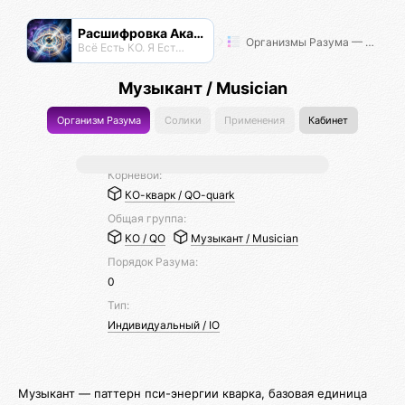
Расшифровка Акаши
Организмы Разума — Таксономия Жизни
Всё Есть КО. Я Есть КО.
Музыкант / Musician
Организм Разума
Солики
Применения
Кабинет
Корневой:
КО-кварк / QO-quark
Общая группа:
КО / QO
Музыкант / Musician
Порядок Разума:
0
Тип:
Индивидуальный / IO
Музыкант — паттерн пси-энергии кварка, базовая единица