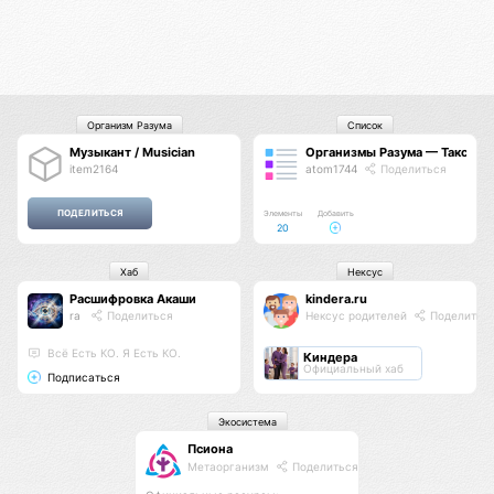
Организм Разума
Список
Музыкант / Musician
Организмы Разума — Таксон
item2164
atom1744
Поделиться
Элементы
Добавить
20
Хаб
Нексус
Расшифровка Акаши
kindera.ru
ra
Поделиться
Нексус родителей
Поделитьс
Всё Есть КО. Я Есть КО.
Киндера
Официальный хаб
Подписаться
Экосистема
Псиона
Метаорганизм
Поделиться