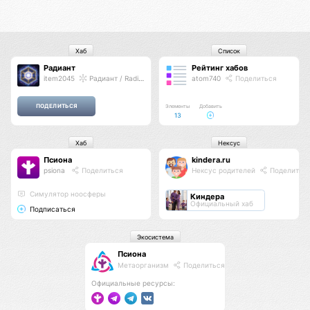
Хаб
Список
Радиант
Рейтинг хабов
item2045
Радиант / Radiant
atom740
Поделиться
Элементы
Добавить
13
Хаб
Нексус
Псиона
kindera.ru
psiona
Поделиться
Нексус родителей
Поделитьс
Cимулятор ноосферы
Киндера
Официальный хаб
Подписаться
Экосистема
Псиона
Метаорганизм
Поделиться
Официальные ресурсы: