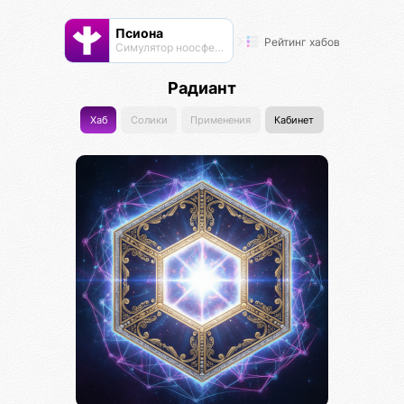
Псиона
Рейтинг хабов
Cимулятор ноосферы
Радиант
Хаб
Солики
Применения
Кабинет