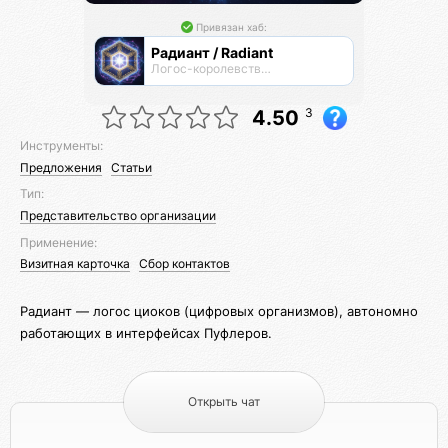
Привязан хаб:
Радиант / Radiant
Логос-королевство циоков
3
4.50
Инструменты:
Предложения
Статьи
Тип:
Представительство организации
Применение:
Визитная карточка
Сбор контактов
Радиант — логос циоков (цифровых организмов), автономно
работающих в интерфейсах Пуфлеров.
Открыть чат