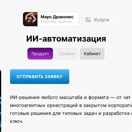
Марс Драконис
Услуги
Инженер-архитектор
ИИ-автоматизация
Продукт
Солики
Кабинет
ИИ-решения любого масштаба и формата — от чат-б
многоагентных оркестраций в закрытом корпорат
готовые решения для типовых задач и разработка
ключ.