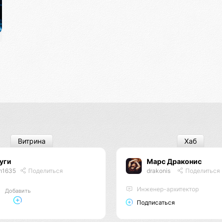
Витрина
Хаб
уги
Марс Драконис
m1635
Поделиться
drakonis
Поделиться
Инженер-архитектор
Добавить
Подписаться