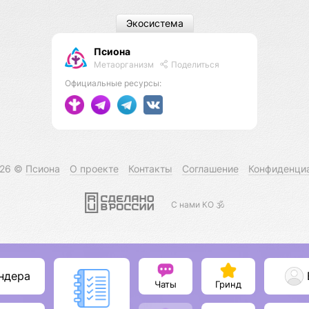
Экосистема
Псиона
Метаорганизм
Поделиться
Официальные ресурсы:
026 ©
Псиона
О проекте
Контакты
Соглашение
Конфиденци
С нами КО 🕉️
ндера
Чаты
Гринд