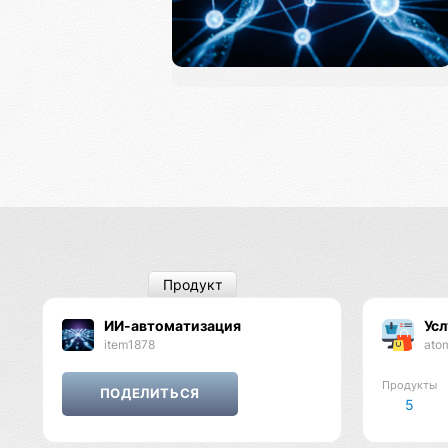
Продукт
ИИ-автоматизация
Усл
item1878
ato
Продукты
5