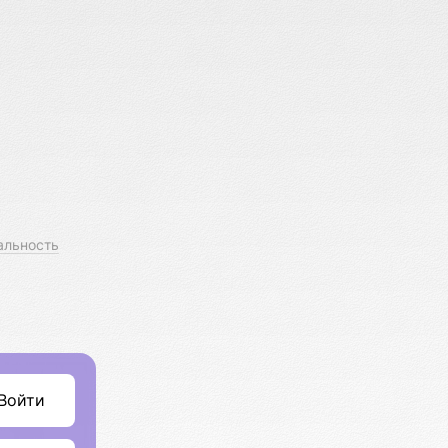
альность
Войти