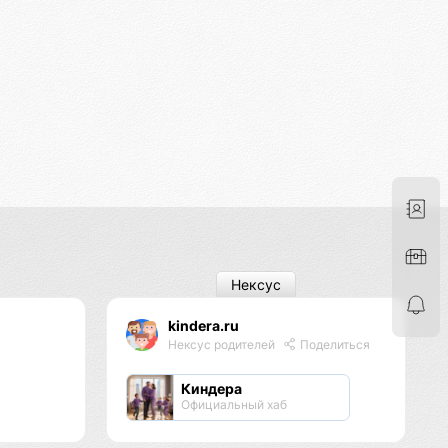
Нексус
kindera.ru
Нексус родителей
Поделиться
Киндера
Официальный хаб