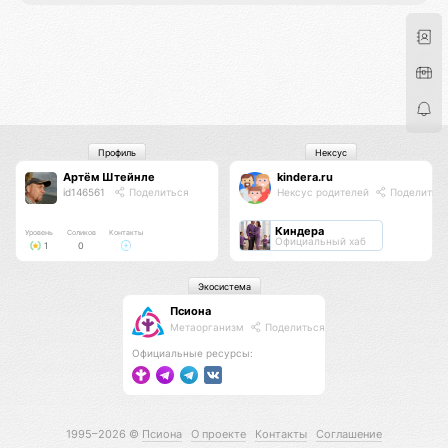
Профиль
Нексус
Артём Штейнле
kindera.ru
id146561
Поделиться
Нексус родителей
Поделитьс
Киндера
Уровень
Соликов
Контакты
Официальный хаб
1
0
Экосистема
Псиона
Метаорганизм
Поделиться
Официальные ресурсы:
1995–2026 ©
Псиона
О проекте
Контакты
Соглашение