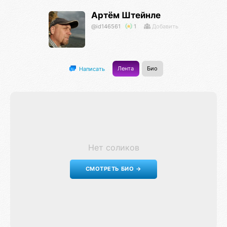
Артём Штейнле
@id146561
1
Добавить
Лента
Био
Написать
Нет соликов
СМОТРЕТЬ БИО →