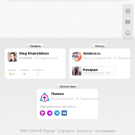
Профиль
Нексус
Oleg Khairetdinov
kindera.ru
id146504
Поделиться
Нексус родителей
Поделитьс
Киндера
Уровень
Соликов
Контакты
Официальный хаб
1
0
Экосистема
Псиона
Метаорганизм
Поделиться
Официальные ресурсы:
1995–2026 ©
Псиона
О проекте
Контакты
Соглашение