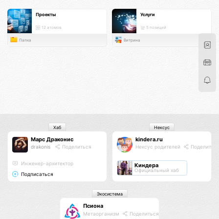
Проекты
Услуги
12 атомов
5 позиций
Папка
Витрина
Хаб
Нексус
Марс Драконис
kindera.ru
drakonis
Поделиться
Нексус родителей
Поделитьс
Инженер-архитектор
Киндера
Официальный хаб
Подписаться
Экосистема
Псиона
Метаорганизм
Поделиться