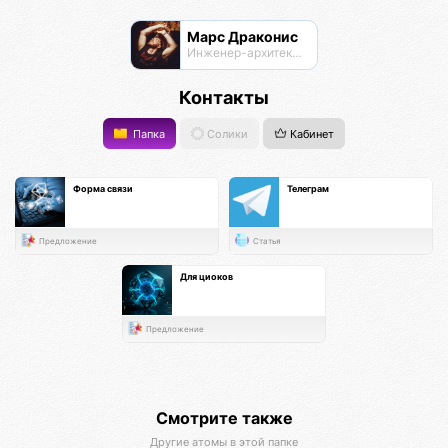
Марс Драконис
Инженер-архитектор
Контакты
Папка
Солики
Кабинет
Форма связи
Телеграм
Предложение
Статья
Для циоков
Предложение
Смотрите также
Другие атомы в этой папке