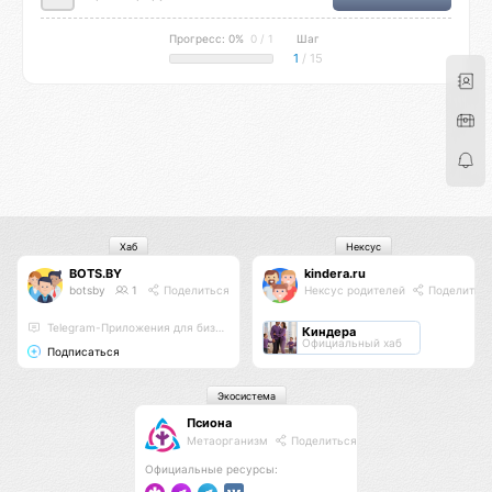
Прогресс: 0%
0 / 1
Шаг
1
/ 15
Хаб
Нексус
BOTS.BY
kindera.ru
botsby
1
Поделиться
Нексус родителей
Поделитьс
Telegram-Приложения для бизнеса, чат-боты, mini apps
Киндера
Официальный хаб
Подписаться
Экосистема
Псиона
Метаорганизм
Поделиться
Официальные ресурсы: