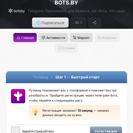
BOTS.BY
botsby
Telegram-Приложения для бизнеса, чат-боты, mini apps
Подписаться
1
Главная
Активности
Маркет
Альбомы
Солики
Путевод
•
Шаг 1
—
Быстрый старт
Путевод познакомит вас с платформой и поможет быстро
разобраться. Пройдите регистрацию через телеграм-бота,
чтобы перейти к следующему шагу.
Регистрация занимает
10 секунд
— никаких
данных вводить не нужно.
Зарегистрируйтесь
РЕГИСТРАЦИЯ