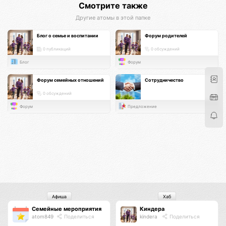
Смотрите также
Другие атомы в этой папке
Блог о семье и воспитании
Форум родителей
0 публикаций
0 обсуждений
Блог
Форум
Форум семейных отношений
Сотрудничество
0 обсуждений
Форум
Предложение
Афиша
Хаб
Семейные мероприятия
Киндера
atom849
Поделиться
kindera
Поделиться