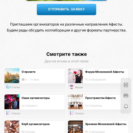
Приглашаем организаторов на различные направления Афисты.
Будем рады обсудить коллаборации и другие форматы партнерства.
Смотрите также
Другие атомы в этой папке
О проекте
Форум Московской Афисты
0
< 1 мин.
0 обсуждений
Статья
Форум
Наши организаторы
Пространства Афиста
2 объекта
0 объектов
Список
Список
Клуб организаторов
Хроники Московской Афисты
4 атома
1 публикация