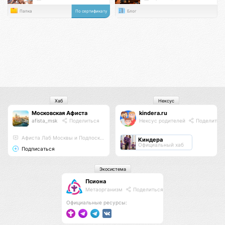
Папка
По сертификату
Блог
Хаб
Нексус
Московская Афиста
kindera.ru
afista_msk
Поделиться
Нексус родителей
Поделитьс
Афиста Лаб Москвы и Подпосковья
Киндера
Официальный хаб
Подписаться
Экосистема
Псиона
Метаорганизм
Поделиться
Официальные ресурсы: