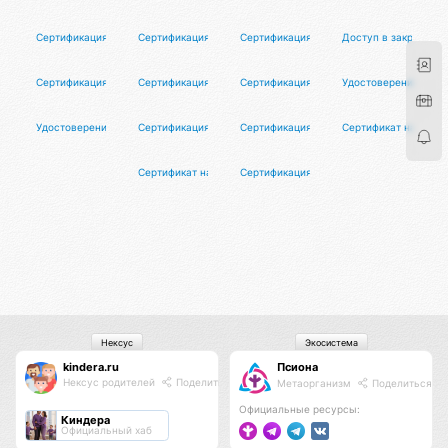
Сертификация риэлторов
Сертификация организаторов туров
Сертификация экскурсоводов
Доступ в закрытый 
Сертификация художников
Сертификация партнёров Элитарис
Сертификация партнёров Макунга
Удостоверение иску
Удостоверение абсолютного засранца
Сертификация душнил
Сертификация мастеров йоги
Сертификат настоя
Сертификат настоящего мужчины
Сертификация преподавателей танцев
Нексус
Экосистема
kindera.ru
Псиона
Нексус родителей
Поделиться
Метаорганизм
Поделиться
Официальные ресурсы:
Киндера
Официальный хаб