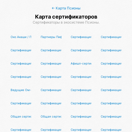
← Карта Псионы
Карта сертификаторов
Сертификаторы в экосистеме Псионы.
Око Акаши / Программа для авторов
Партнеры Пифо / π⁴
Сертификация циока
Сертификация Оргат
Сертификация исследователей реальной истории
Сертификация участников
Сертификация капитанов
Сертификация выпус
Сертификация Цифроберов
Сертификация волонтёров
Афишл-сертификация
Сертификация Орган
Сертификация
Сертификация организаторов
Сертификация организаторов танцевал
Сертификация коорд
Ведущие Ом-чантинга
Сертификация участников #LMBF
Сертификация клуба перемирия
Сертификация блоге
Сертификация тестировщиков Псионы
Сертификация ведущих
Сертификация кадровиков
Сертификация враче
Общая сертификация репетиторов
Общая сертификация коучей
Сертификация дизайнеров
Сертификация партн
Сертификация маркетологов
Сертификация моделей
Сертификация фотографов
Сертификация психо