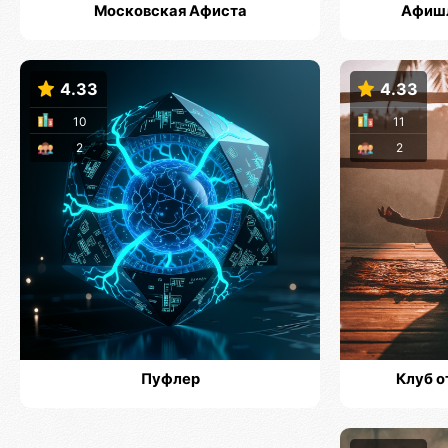
Московская Афиста
Афишл
4.33
4.33
10
11
2
2
Пуфлер
Клуб о