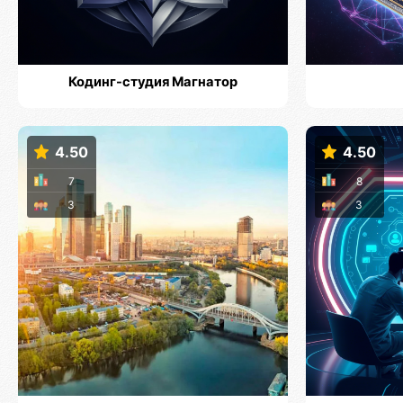
Кодинг-студия Магнатор
4.50
4.50
7
8
3
3