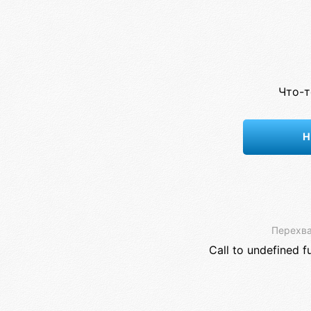
Что-т
Н
Перехва
Call to undefined f