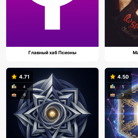
Главный хаб Псионы
М
4.71
4.50
4
5
6
3