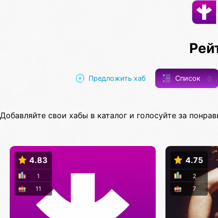
Рей
Предложить хаб
Список
0
Добавляйте свои хабы в каталог и голосуйте за понрав
4.83
4.75
1
2
11
7