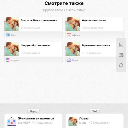
Смотрите также
Другие атомы в этой папке
Блог о любви и отношениях
Афиша знакомств
0 публикаций
0 мероприятий
Блог
Афиша
Форум об отношениях
Мужчины знакомятся
0 обсуждений
1 объявление
Форум
Борд
Борд
Хаб
Женщины знакомятся
Ловас
atom597
Поделиться
lovas
Поделиться