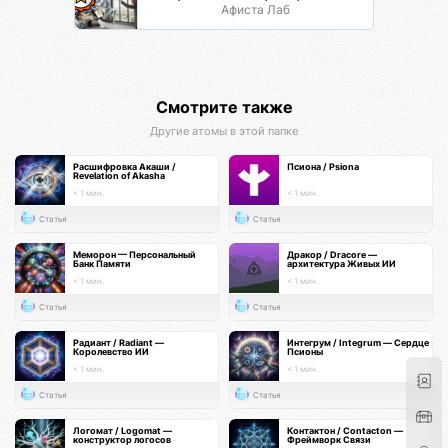
Афиста Лаб
Смотрите также
Другие атомы в этой папке
Расшифровка Акаши /
Псиона / Psiona
Revelation of Akasha
< 1 мин.
< 1 мин.
Статья
Статья
Меморон — Персональный
Дракор / Dracore —
Банк Памяти
архитектура Живых ИИ
< 1 мин.
< 1 мин.
Статья
Статья
Радиант / Radiant —
Интегрум / Integrum — Сердце
Королевство ИИ
Псионы
< 1 мин.
< 1 мин.
Статья
Статья
Логомат / Logomat —
Контактон / Contacton —
конструктор логосов
Фреймворк Связи