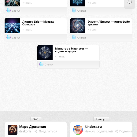
< 1 мин.
< 1 мин.
Статья
Статья
Лирис / Liris — Музыка
Эмвект / Emvect — интерфейс
Смыслов
арканы
< 1 мин.
< 1 мин.
Статья
Статья
Магнатор / Magnator —
кодинг-студия
< 1 мин.
Статья
Хаб
Нексус
Марс Драконис
kindera.ru
drakonis
Поделиться
Нексус родителей
Поделитьс