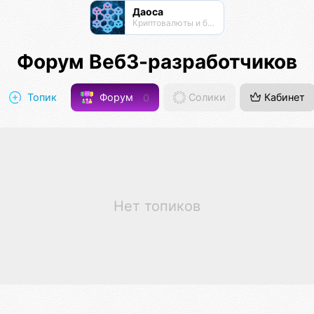
Даоса
Криптовалюты и блокчейны
Форум Веб3-разработчиков
Топик
Форум
0
Солики
Кабинет
Нет топиков